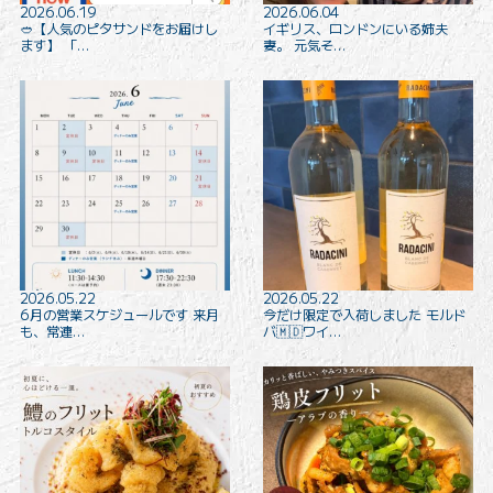
2026.06.19
2026.06.04
🥙【人気のピタサンドをお届けし
イギリス、ロンドンにいる姉夫
ます️】 「…
妻。 元気そ…
2026.05.22
2026.05.22
6月の営業スケジュールです 来月
今だけ限定で入荷しました モルド
も、常連…
バ🇲🇩ワイ…