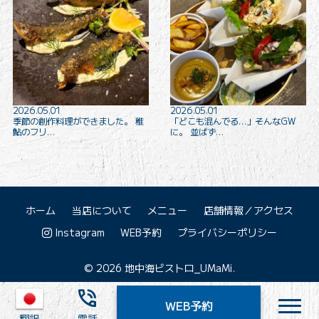
2026.05.01
2026.05.01
季節の創作料理ができました。 稚
「どこも混んでる…」そんなGW
鮎のフリ…
に。 並ばず…
ホーム
当店について
メニュー
店舗情報／アクセス
Instagram
WEB予約
プライバシーポリシー
© 2026 地中海ビストロ_UMaMi.
phone_in_talk
WEB予約
nav
翻訳
電話