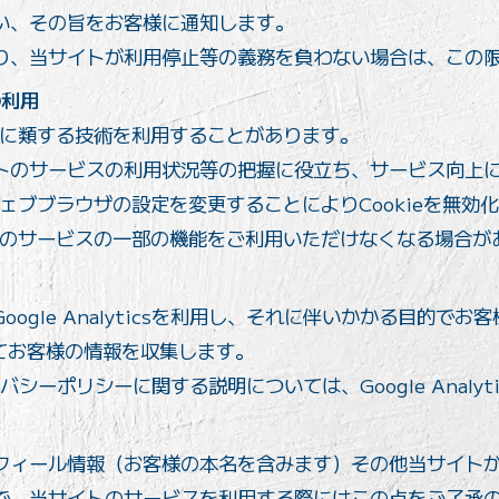
い、その旨をお客様に通知します。
り、当サイトが利用停止等の義務を負わない場合は、この
の利用
これに類する技術を利用することがあります。
トのサービスの利用状況等の把握に役立ち、サービス向上
ウェブブラウザの設定を変更することによりCookieを無効
イトのサービスの一部の機能をご利用いただけなくなる場合が
ogle Analyticsを利用し、それに伴いかかる目的で
を利用してお客様の情報を収集します。
プライバシーポリシーに関する説明については、Google Anal
フィール情報（お客様の本名を含みます）その他当サイト
で、当サイトのサービスを利用する際にはこの点をご了承