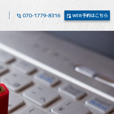
070-1779-8316
WEB予約
はこちら
phone_in_talk
calendar_clock