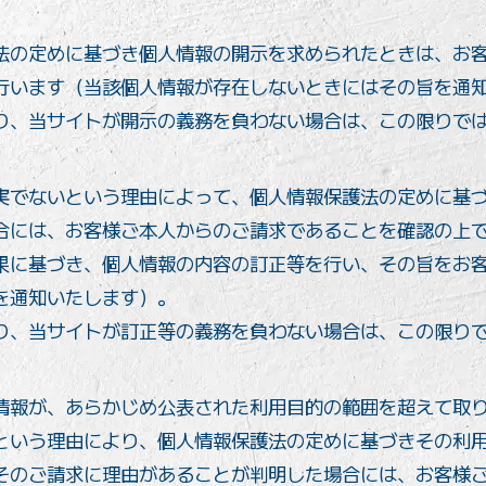
法の定めに基づき個人情報の開示を求められたときは、お
行います（当該個人情報が存在しないときにはその旨を通
り、当サイトが開示の義務を負わない場合は、この限りで
実でないという理由によって、個人情報保護法の定めに基
合には、お客様ご本人からのご請求であることを確認の上
果に基づき、個人情報の内容の訂正等を行い、その旨をお
を通知いたします）。
り、当サイトが訂正等の義務を負わない場合は、この限り
情報が、あらかじめ公表された利用目的の範囲を超えて取
という理由により、個人情報保護法の定めに基づきその利
そのご請求に理由があることが判明した場合には、お客様