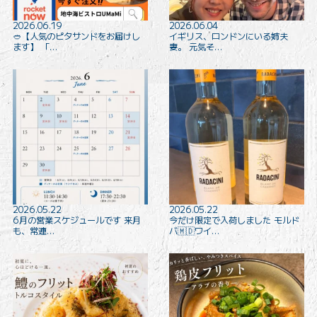
2026.06.19
2026.06.04
🥙【人気のピタサンドをお届けし
イギリス、ロンドンにいる姉夫
ます️】 「…
妻。 元気そ…
2026.05.22
2026.05.22
6月の営業スケジュールです 来月
今だけ限定で入荷しました モルド
も、常連…
バ🇲🇩ワイ…