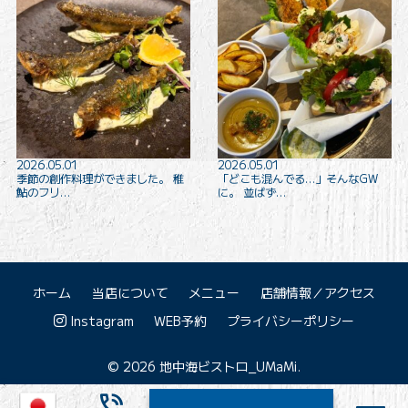
2026.05.01
2026.05.01
季節の創作料理ができました。 稚
「どこも混んでる…」そんなGW
鮎のフリ…
に。 並ばず…
ホーム
当店について
メニュー
店舗情報／アクセス
Instagram
WEB予約
プライバシーポリシー
© 2026 地中海ビストロ_UMaMi.
phone_in_talk