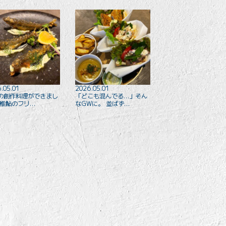
.05.01
2026.05.01
の創作料理ができまし
「どこも混んでる…」そん
 稚鮎のフリ…
なGWに。 並ばず…