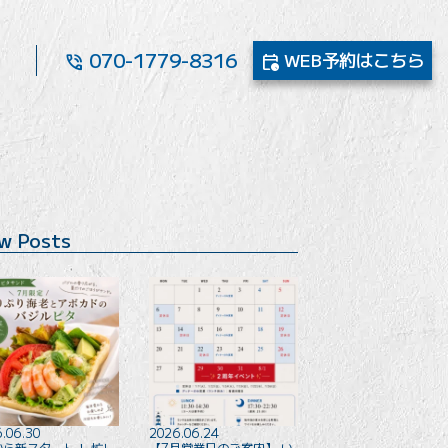
070-1779-8316
WEB予約
はこちら
phone_in_talk
calendar_clock
w Posts
.06.30
2026.06.24
から新スタート！ 忙し
【7月営業日のご案内】 い