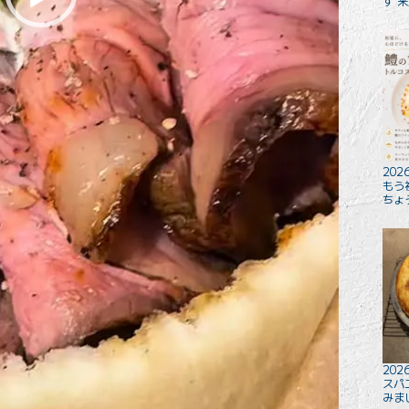
す 
2026
もう
ちょ
2026
スパ
みま