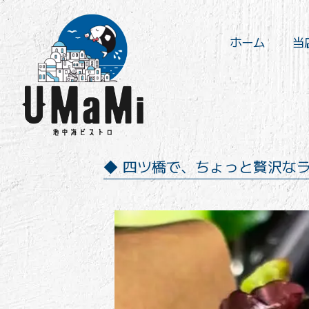
ホーム
当
四ツ橋で、ちょっと贅沢なラ
動
画
プ
レ
ー