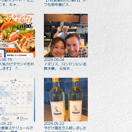
こそ、ちゃ…
つも地中海ビス…
.06.19
2026.06.04
【人気のピタサンドをお
イギリス、ロンドンにいる
します️】 「…
姉夫妻。 元気そ…
.05.22
2026.05.22
の営業スケジュールで
今だけ限定で入荷しました