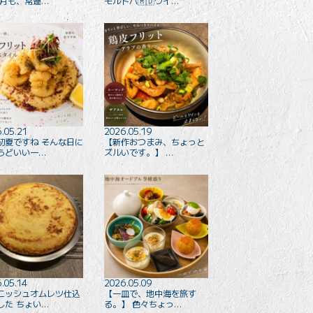
来月も、常連…
モルドバ🇲🇩ワイ…
.05.21
2026.05.19
初夏ですね そんな日に
【新作おつまみ、ちょっと
うどいい一…
ズルいです。】 …
.05.14
2026.05.09
ニッシュオムレツ仕込
【一皿で、地中海を旅す
した ちょい…
る。】 色々ちょっ…