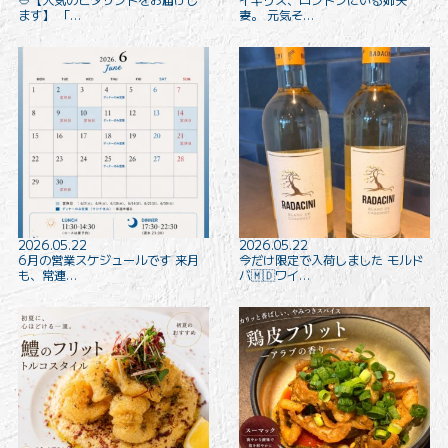
ます️】 「…
妻。 元気そ…
2026.05.22
2026.05.22
6月の営業スケジュールです 来月
今だけ限定で入荷しました モルド
も、常連…
バ🇲🇩ワイ…