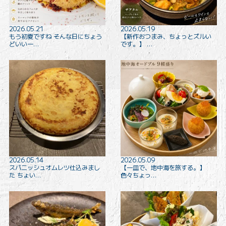
2026.05.21
2026.05.19
もう初夏ですね そんな日にちょう
【新作おつまみ、ちょっとズルい
どいい一…
です。】 …
2026.05.14
2026.05.09
スパニッシュオムレツ仕込みまし
【一皿で、地中海を旅する。】
た ちょい…
色々ちょっ…