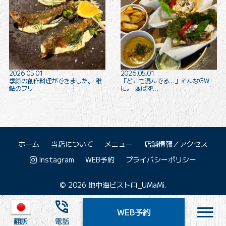
2026.05.01
2026.05.01
季節の創作料理ができました。 稚
「どこも混んでる…」そんなGW
鮎のフリ…
に。 並ばず…
ホーム
当店について
メニュー
店舗情報／アクセス
Instagram
WEB予約
プライバシーポリシー
© 2026 地中海ビストロ_UMaMi.
phone_in_talk
WEB予約
nav
翻訳
電話