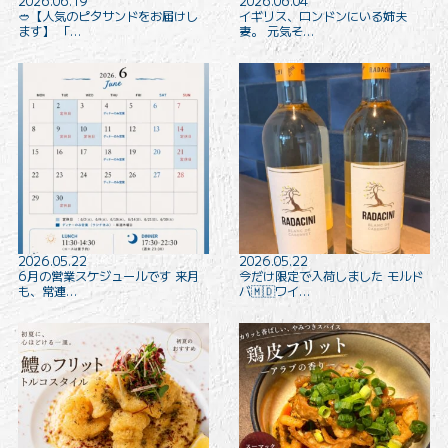
2026.06.19
2026.06.04
🥙【人気のピタサンドをお届けし
イギリス、ロンドンにいる姉夫
ます️】 「…
妻。 元気そ…
2026.05.22
2026.05.22
6月の営業スケジュールです 来月
今だけ限定で入荷しました モルド
も、常連…
バ🇲🇩ワイ…