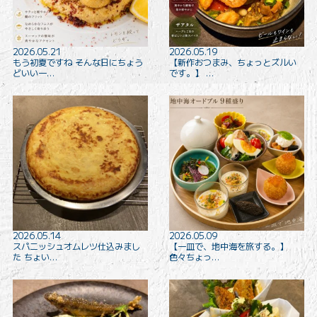
2026.05.21
2026.05.19
もう初夏ですね そんな日にちょう
【新作おつまみ、ちょっとズルい
どいい一…
です。】 …
2026.05.14
2026.05.09
スパニッシュオムレツ仕込みまし
【一皿で、地中海を旅する。】
た ちょい…
色々ちょっ…